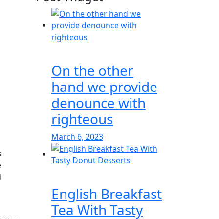
On the other
hand we provide
denounce with
righteous
March 6, 2023
s
e
d
English Breakfast
Tea With Tasty